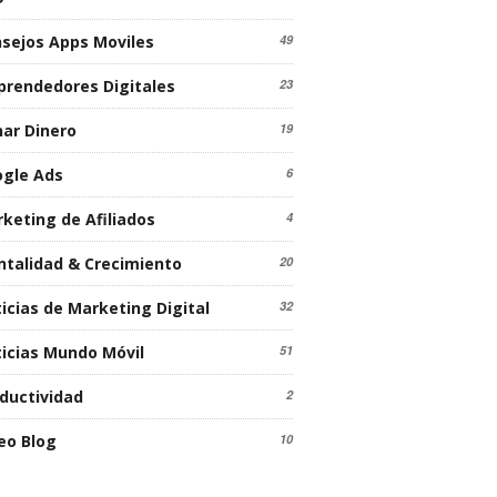
sejos Apps Moviles
49
rendedores Digitales
23
ar Dinero
19
gle Ads
6
keting de Afiliados
4
talidad & Crecimiento
20
icias de Marketing Digital
32
icias Mundo Móvil
51
ductividad
2
eo Blog
10