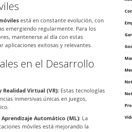
iles
Con
 móviles
está en constante evolución, con
Emp
as emergiendo regularmente. Para los
Gan
es, mantenerse al día con estas
r aplicaciones exitosas y relevantes.
Goo
Mar
les en el Desarrollo
Men
Not
 Realidad Virtual (VR):
Estas tecnologías
Not
cias inmersivas únicas en juegos,
Pro
ico.
Vid
) y Aprendizaje Automático (ML):
La
licaciones móviles está mejorando la