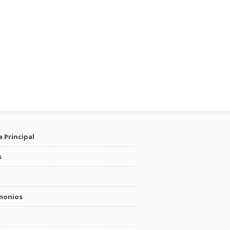
 Principal
s
monios