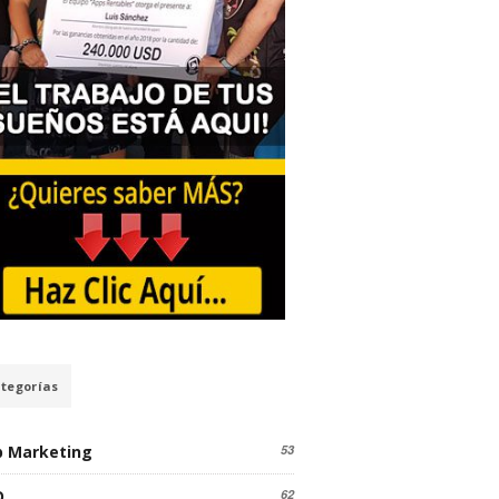
tegorías
 Marketing
53
O
62