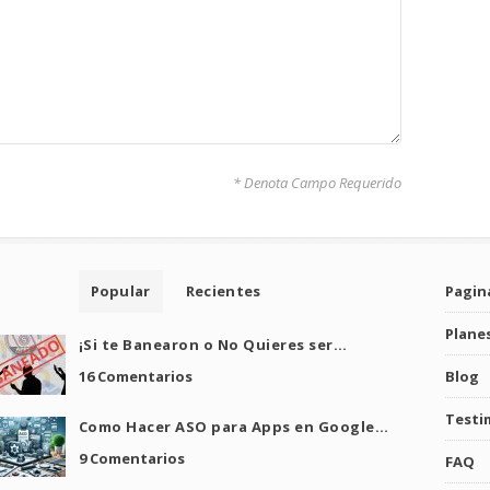
* Denota Campo Requerido
Popular
Recientes
Pagina
Plane
¡Si te Banearon o No Quieres ser…
16 Comentarios
Blog
Testi
Como Hacer ASO para Apps en Google…
9 Comentarios
FAQ