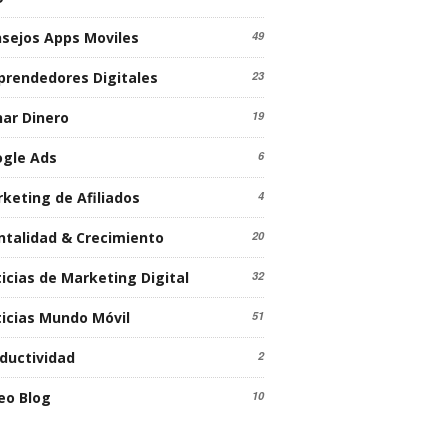
sejos Apps Moviles
49
rendedores Digitales
23
ar Dinero
19
gle Ads
6
keting de Afiliados
4
talidad & Crecimiento
20
icias de Marketing Digital
32
icias Mundo Móvil
51
ductividad
2
eo Blog
10