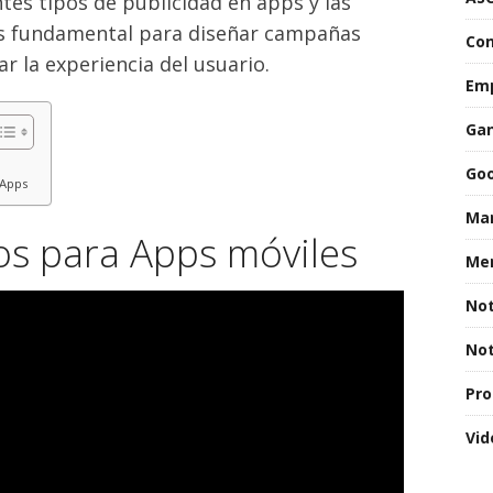
ntes tipos de publicidad en apps y las
es fundamental para diseñar campañas
Con
ar la experiencia del usuario.
Emp
Gan
Goo
 Apps
Mar
os para Apps móviles
Men
Not
Not
Pro
Vid