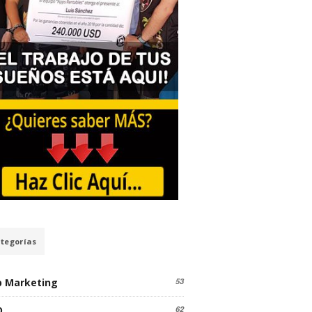
tegorías
 Marketing
53
O
62