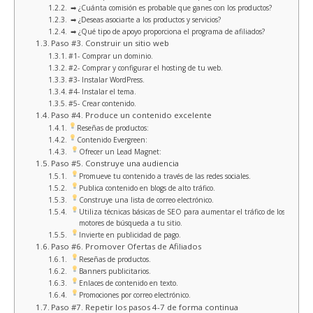
➡ ¿Cuánta comisión es probable que ganes con los productos?
➡ ¿Deseas asociarte a los productos y servicios?
➡ ¿Qué tipo de apoyo proporciona el programa de afiliados?
Paso #3. Construir un sitio web
#1- Comprar un dominio.
#2- Comprar y configurar el hosting de tu web.
#3- Instalar WordPress.
#4- Instalar el tema.
#5- Crear contenido.
Paso #4. Produce un contenido excelente
Reseñas de productos:
Contenido Evergreen:
Ofrecer un Lead Magnet:
Paso #5. Construye una audiencia
Promueve tu contenido a través de las redes sociales.
Publica contenido en blogs de alto tráfico.
Construye una lista de correo electrónico.
Utiliza técnicas básicas de SEO para aumentar el tráfico de los
motores de búsqueda a tu sitio.
Invierte en publicidad de pago.
Paso #6. Promover Ofertas de Afiliados
Reseñas de productos.
Banners publicitarios.
Enlaces de contenido en texto.
Promociones por correo electrónico.
Paso #7. Repetir los pasos 4-7 de forma continua