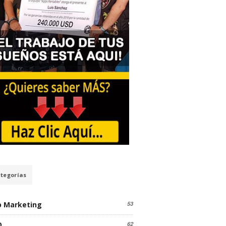
tegorías
 Marketing
53
O
62