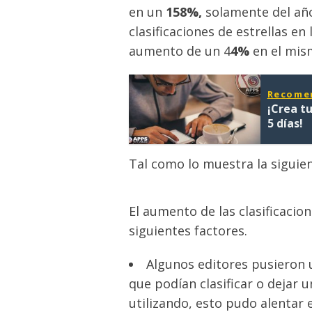
en un
158%,
solamente del a
clasificaciones de estrellas e
aumento de un 4
4%
en el mis
Recome
¡Crea tu
5 días!
Tal como lo muestra la siguien
El aumento de las clasificacio
siguientes factores.
Algunos editores pusieron u
que podían clasificar o dejar 
utilizando, esto pudo alentar 