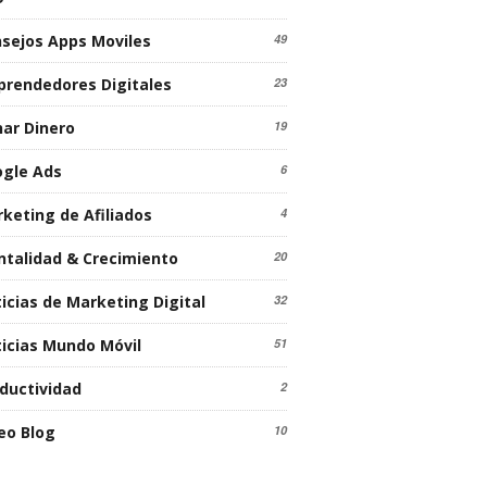
sejos Apps Moviles
49
rendedores Digitales
23
ar Dinero
19
gle Ads
6
keting de Afiliados
4
talidad & Crecimiento
20
icias de Marketing Digital
32
icias Mundo Móvil
51
ductividad
2
eo Blog
10