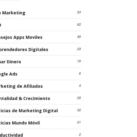
 Marketing
53
O
62
sejos Apps Moviles
49
rendedores Digitales
23
ar Dinero
19
gle Ads
6
keting de Afiliados
4
talidad & Crecimiento
20
icias de Marketing Digital
32
icias Mundo Móvil
51
ductividad
2