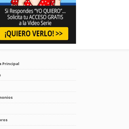
 Principal
s
monios
bros