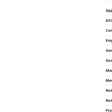
App
AS
Con
Emp
Gan
Goo
Mar
Men
Not
Not
Pro