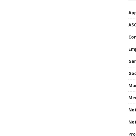
App
AS
Con
Emp
Gan
Goo
Mar
Men
Not
Not
Pro