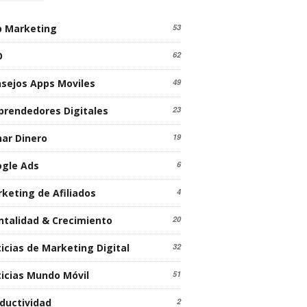
 Marketing
53
O
62
sejos Apps Moviles
49
rendedores Digitales
23
ar Dinero
19
gle Ads
6
keting de Afiliados
4
talidad & Crecimiento
20
icias de Marketing Digital
32
icias Mundo Móvil
51
ductividad
2