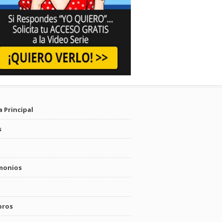
 Principal
s
monios
bros