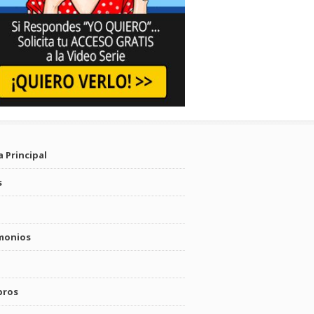
 Principal
s
monios
bros