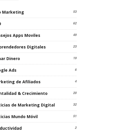
 Marketing
53
O
62
sejos Apps Moviles
49
rendedores Digitales
23
ar Dinero
19
gle Ads
6
keting de Afiliados
4
talidad & Crecimiento
20
icias de Marketing Digital
32
icias Mundo Móvil
51
ductividad
2