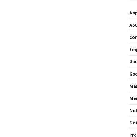
App
AS
Con
Emp
Gan
Goo
Mar
Men
Not
Not
Pro