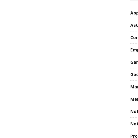
App
AS
Con
Emp
Gan
Goo
Mar
Men
Not
Not
Pro