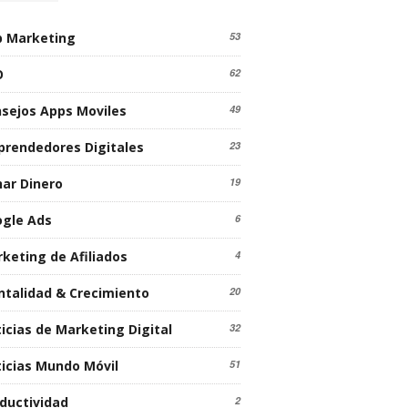
 Marketing
53
O
62
sejos Apps Moviles
49
rendedores Digitales
23
ar Dinero
19
gle Ads
6
keting de Afiliados
4
talidad & Crecimiento
20
icias de Marketing Digital
32
icias Mundo Móvil
51
ductividad
2