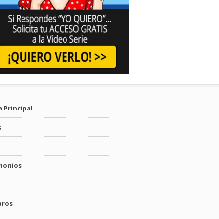
 Principal
s
monios
bros