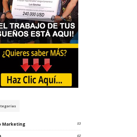
tegorías
 Marketing
53
O
62