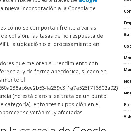
o están haciendo es a través de
Google
na nueva incorporación a la Consola de
Con
Emp
res cómo se comportan frente a varias
Gan
 de colisión, las tasas de no respuesta de
WiFi, la ubicación o el procesamiento en
Goo
Mar
ladores que mejoren su rendimiento con
Men
erencia, y de forma anecdótica, si caen en
damente el
Not
260a238ac6ee2b534a239c3f1a7a523f716302a02}
Not
ncia (no está claro si se trata de un punto
de categoría), entonces tu posición en el
Pro
 aparecer se verán muy afectadas.
Vid