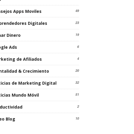
sejos Apps Moviles
49
rendedores Digitales
23
ar Dinero
19
gle Ads
6
keting de Afiliados
4
talidad & Crecimiento
20
icias de Marketing Digital
32
icias Mundo Móvil
51
ductividad
2
eo Blog
10